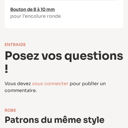
Tissus chaîne & trame, souples ou avec un peu
de tenue :
Bouton de 8 à 10 mm
pour l'encolure ronde
Crêpe, satin, viscose, sergé, twill léger,
jacquard, lin, voile de coton…
Unis, imprimés, satinés…
Niveau de difficulté
ENTRAIDE
Intermédiaire
Posez vos questions
Ce modèle demande un peu de précision,
!
notamment pour la pose du zip et les fronces,
mais reste accessible grâce au tutoriel vidéo
détaillé.
Vous devez
vous connecter
pour publier un
commentaire.
ROBE
Patrons du même style