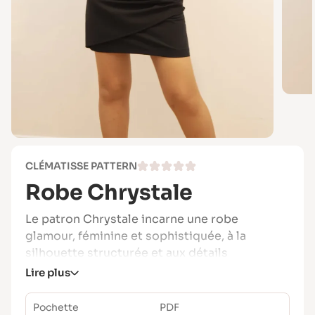
CLÉMATISSE PATTERN
Robe Chrystale
Le patron Chrystale incarne une robe
glamour, féminine et sophistiquée, à la
silhouette structurée et aux détails
singuliers.
Lire plus
Pensée pour les grandes occasions comme
Pochette
PDF
pour les tenues du quotidien assumées,