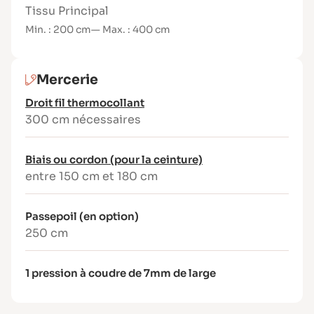
Tissu Principal
Le livret illustré et le tutoriel vidéo
Min. : 200 cm
— Max. : 400 cm
permettent un accompagnement pas à pas,
sans difficulté technique majeure.
Mercerie
Droit fil thermocollant
300 cm nécessaires
Biais ou cordon (pour la ceinture)
entre 150 cm et 180 cm
Passepoil (en option)
250 cm
1 pression à coudre de 7mm de large