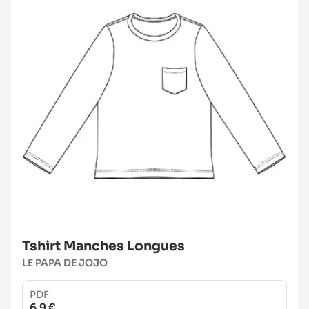
Fil assorti
Thermocollant
3 boutons de 2 cm de diamètre environ
Aiguille spéciale jersey (taille 80/90)
Aiguille double spéciale jersey
(écartement 2–3 mm)
Tshirt Manches Longues
LE PAPA DE JOJO
PDF
6.9 €