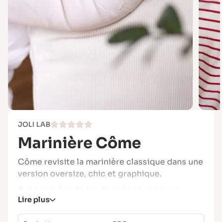
JOLI LAB
Marinière Côme
Côme revisite la marinière classique dans une
version oversize, chic et graphique.
Avec son épaule boutonnée et sa coupe
Lire plus
ample, ce modèle confortable peut être
cousu avec ou sans fente sur les côtés.