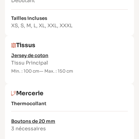
Débutant
Niveau de couture : facile
Contenu du patron
Tailles incluses
Version Pochette
XS
,
S
,
M
,
L
,
XL
,
XXL
,
XXXL
(bilingue FR/EN) :
Tissus
Patron imprimé avec marges de couture
Jersey de coton
incluses (tailles XS à 3XL)
Tissu Principal
Livret d’instructions illustré et
Min. : 100 cm
— Max. : 150 cm
pédagogique
Étiquette tissée Joli Lab – fabrication
française
Mercerie
Version PDF (bilingue
Thermocollant
FR/EN) :
Boutons de 20 mm
Fichiers aux formats A4 / US Letter / A0
3 nécessaires
Livret détaillé pour accompagner la