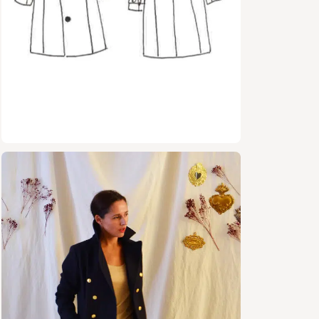
Taille
Marge
Tissus c
Gaba
Drap 
Jacq
Velou
Pour la do
suffisamm
manches).