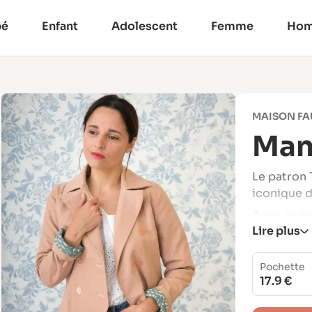
bé
Enfant
Adolescent
Femme
Ho
MAISON FA
Man
Le patron
iconique d
Avec sa co
Lire plus
silhouette 
versions se
Pochette
en ga
17.9 €
airs 
éléga