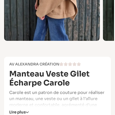
AV ALEXANDRA CRÉATION
Manteau Veste Gilet
Écharpe Carole
Carole est un patron de couture pour réaliser
un manteau, une veste ou un gilet à l’allure
moderne et confortable, agrémenté d’une
écharpe intégrée pour un style tendance et
Lire plus