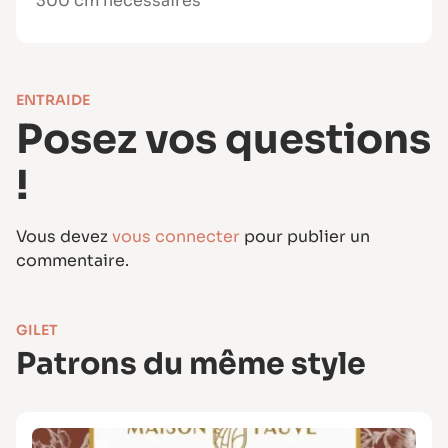
300 cm nécessaires
livret explicatif)
Patron grand format A0
Téléchargement immédiat après achat
Marges de couture incluses (à
ENTRAIDE
confirmer)
Posez vos questions
!
Vous devez
vous connecter
pour publier un
commentaire.
GILET
Patrons du même style