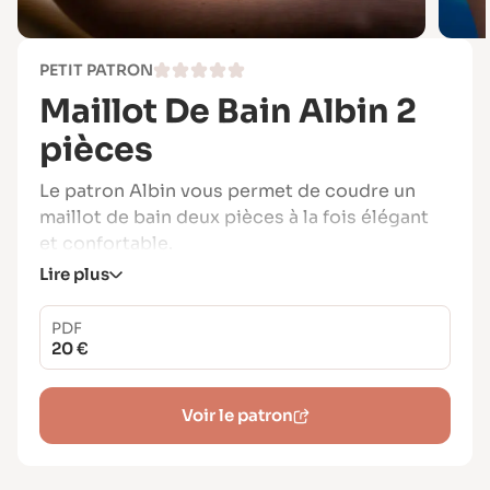
PETIT PATRON
Maillot De Bain Albin 2
pièces
Le patron Albin vous permet de coudre un
maillot de bain deux pièces à la fois élégant
et confortable.
Lire plus
Son haut triangle ajusté assure un bon
maintien tout en restant couvrant, tandis que
PDF
la culotte est proposée en taille classique ou
20 €
taille haute pour s’adapter à vos envies.
Un modèle polyvalent pour bronzer sur la
Voir le patron
plage ou profiter de la piscine avec style.
Tailles incluses : 34 à 56
Marge de couture : incluse (1 cm)