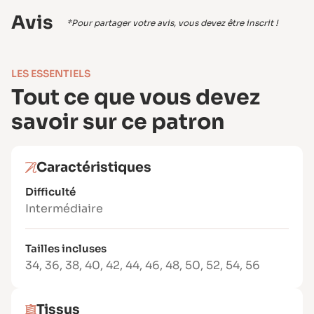
Formats PDF : A4, US Letter, A0 (planche en
Avis
*Pour partager votre avis, vous devez être inscrit !
couleurs, sans superposition)
Inclus :
Patron complet du 34 au 56
LES ESSENTIELS
Livret d’instructions détaillé avec
Tout ce que vous devez
schémas
savoir sur ce patron
Téléchargement immédiat après achat
Niveau de couture
Intermédiaire – Idéal pour celles et ceux ayant
Caractéristiques
déjà une bonne maîtrise de la couture maille
Difficulté
et maillot de bain.
Intermédiaire
Tissus recommandés
Maille spéciale maillot de bain (traitée
Tailles incluses
anti-UV, chlore et sel de mer)
34
,
36
,
38
,
40
,
42
,
44
,
46
,
48
,
50
,
52
,
54
,
56
Doublure spéciale maillot de bain type
Claudia
Tissus