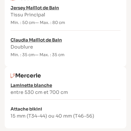
Matériel nécessaire
Jersey Maillot de Bain
Tissu principal :
Tissu Principal
Tailles 34 à 44 : 50 cm (laize 140 cm)
Min. : 50 cm
— Max. : 80 cm
Tailles 46 à 56 : 80 cm (laize 140 cm)
Doublure : 35 cm (laize 140 cm)
Laminette blanche 8 mm : 5,3 m à 7 m
Claudia Maillot de Bain
Attache bikini : 15 mm (T34-44) ou 40 mm
Doublure
(T46-56)
Min. : 35 cm
— Max. : 35 cm
Fil polyester (min. 300 m)
Aiguille : super stretch 75
Machine à coudre ou surjeteuse
Mercerie
Laminette blanche
entre 530 cm et 700 cm
Attache bikini
15 mm (T34-44) ou 40 mm (T46-56)