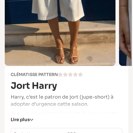
CLÉMATISSE PATTERN
Jort Harry
Harry, c’est le patron de jort (jupe-short) à
adopter d’urgence cette saison.
Avec sa coupe entre le short, la jupe-culotte
Lire plus
et le pantalon tailleur, il incarne à la fois
l’élégance et l’originalité.