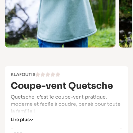
KLAFOUTIS
Coupe-vent Quetsche
Quetsche, c’est le coupe-vent pratique,
moderne et facile à coudre, pensé pour toute
la famille !
Lire plus
Avec son zip devant et sa grande poche
discrète, il se porte en toute saison et par