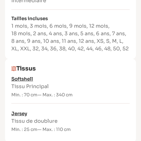
Intermédiaire
imperméable souple…
Patron inclusif : pour bébé, enfant,
Tailles incluses
femme et homme
1 mois
,
3 mois
,
6 mois
,
9 mois
,
12 mois
,
Marges de couture incluses (1 cm)
18 mois
,
2 ans
,
4 ans
,
3 ans
,
5 ans
,
6 ans
,
7 ans
,
Tailles disponibles
8 ans
,
9 ans
,
10 ans
,
11 ans
,
12 ans
,
XS
,
S
,
M
,
L
,
XL
,
XXL
,
32
,
34
,
36
,
38
,
40
,
42
,
44
,
46
,
48
,
50
,
52
Bébé : 1 mois à 4 ans
Enfant : 5 à 12 ans
Femme : 32 à 52
Tissus
Homme : XS à XXL
Softshell
Niveau de couture
Tissu Principal
Accessible aux débutants motivés – aucune
Min. : 70 cm
— Max. : 340 cm
difficulté majeure.
Tissus conseillés
Jersey
Tissu de doublure
Pour un coupe-vent imperméable :
softshell, tissu imperméable souple
Min. : 25 cm
— Max. : 110 cm
Pour une version décontractée : sweat,