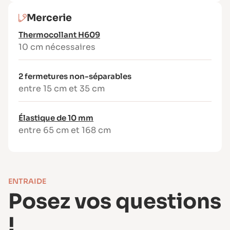
French Terry, jersey molletonné
Mercerie
Poids conseillé : variable selon la saison et
l’effet recherché.
Thermocollant H609
10 cm nécessaires
2 fermetures non-séparables
entre 15 cm et 35 cm
Élastique de 10 mm
entre 65 cm et 168 cm
ENTRAIDE
Posez vos questions
!