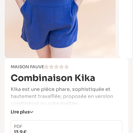
MAISON FAUVE
Combinaison Kika
Kika est une pièce phare, sophistiquée et
hautement travaillée, proposée en version
combishort ou robe bustier.
Lire plus
Son buste reprend les codes de la corseterie
avec de multiples découpes, mais reste très
PDF
agréable à porter grâce à son dos élastiqué.
13.9 €