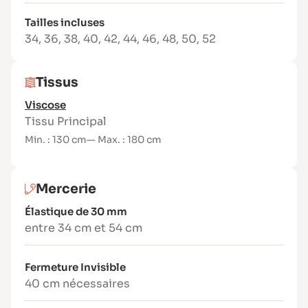
Incrustation sur le devant du short
Montage du bustier doublé avec
Tailles incluses
découpes multiples
34
,
36
,
38
,
40
,
42
,
44
,
46
,
48
,
50
,
52
Pose d’un zip invisible côté
Tissus recommandés
Tissus
Tissus de poids moyen avec une bonne tenue
Viscose
: coton, satin de coton, lin moyen, jacquard
Tissu Principal
léger, gabardine fine…
Min. : 130 cm
— Max. : 180 cm
Mercerie
Élastique de 30 mm
entre 34 cm et 54 cm
Fermeture Invisible
40 cm nécessaires