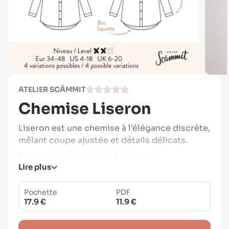
ATELIER SCÄMMIT
Chemise Liseron
Liseron est une chemise à l’élégance discrète,
mêlant coupe ajustée et détails délicats.
Sans pinces poitrine, elle épouse
Lire plus
parfaitement la carrure et les bras, tout en
offrant une certaine ampleur sur le reste du
Pochette
PDF
buste, pour un rendu à la fois structuré et
17.9 €
11.9 €
confortable.
Ce modèle au style subtilement androgyne se