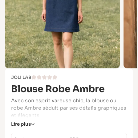
JOLI LAB
Blouse Robe Ambre
Avec son esprit vareuse chic, la blouse ou
robe Ambre séduit par ses détails graphiques
et élégants.
Lire plus
Son grand pli creux au dos lui donne du
mouvement, tandis que son décolleté