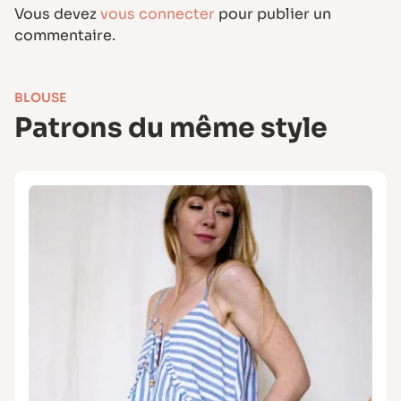
Des tissus fins à moyens avec de la tenue :
Vous devez
vous connecter
pour publier un
batiste, popeline de coton, chambray,
commentaire.
viscose, jean léger, etc.
BLOUSE
Patrons du même style