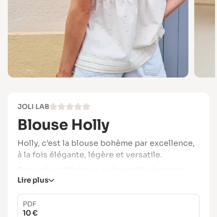
JOLI LAB
Blouse Holly
Holly, c’est la blouse bohème par excellence,
à la fois élégante, légère et versatile.
Son col en V flatteur, sa forme légèrement
Lire plus
ample et ses options de plis sur le corsage
et/ou la basque permettent de créer deux
PDF
styles différents avec un seul patron.
10 €