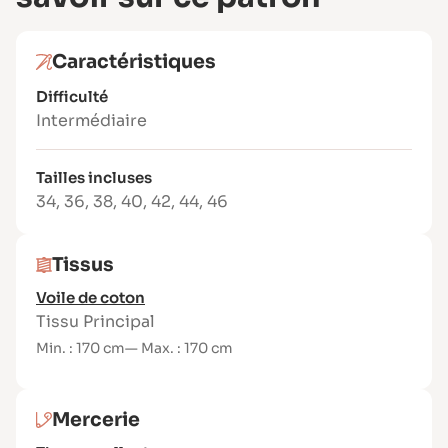
Tissus recommandés
Des tissus légers et souples : voile de coton,
Caractéristiques
viscose, satin, crêpe, dentelle.
Le col peut être réalisé dans le même tissu ou
Difficulté
en contraste pour un effet plus original.
Intermédiaire
Tailles incluses
34
,
36
,
38
,
40
,
42
,
44
,
46
Tissus
Voile de coton
Tissu Principal
Min. : 170 cm
— Max. : 170 cm
Mercerie