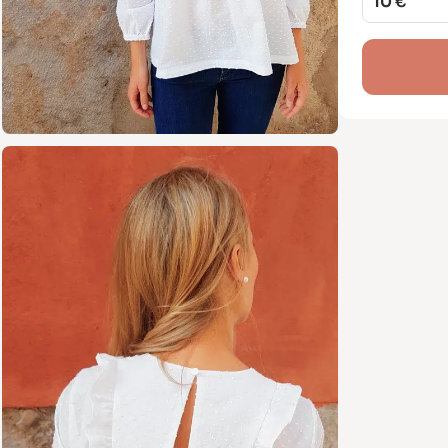
10 €
C’est le
tissus con
dentelle !
Deux ver
Manch
Manch
poign
Tailles 
Du 34 au 
Marges de
Contenu 
Patro
Lette
Livre
(illus