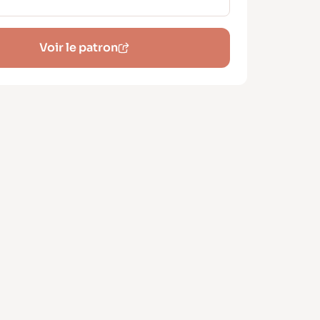
 modèle idéal pour s’amuser avec les
trastants ou ajouter une touche de
Voir le patron
sions incluses
es courtes simples
es 3/4 avec volants froncés et
ets élastiqués
disponibles
46
 couture incluses
du patron PDF
n multi-tailles à imprimer en A4 / US
r ou A0
t d’assemblage ultra pédagogique
tré pas à pas)