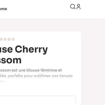
mme
use Cherry
ssom
ssom est une blouse féminine et
ée, parfaite pour sublimer vos tenues
en.
ure en V doublée, ses empiècements
t ses manches modulables en font un
 fois raffiné et accessible.