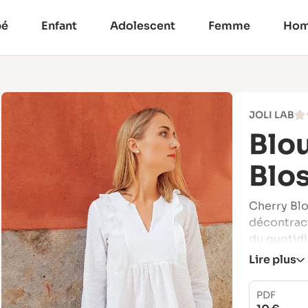
bé
Enfant
Adolescent
Femme
Ho
JOLI LAB
Blo
Blo
Cherry Blo
décontract
du quotidi
Lire plus
Son encol
élégants e
patron à la
PDF