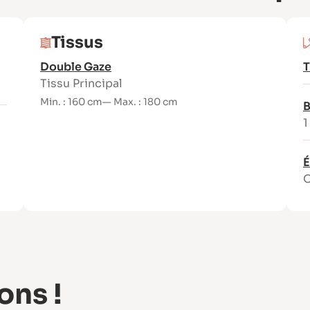
Tissus
Double Gaze
T
Tissu Principal
Min. : 160 cm
— Max. : 180 cm
B
1
É
O
ons !