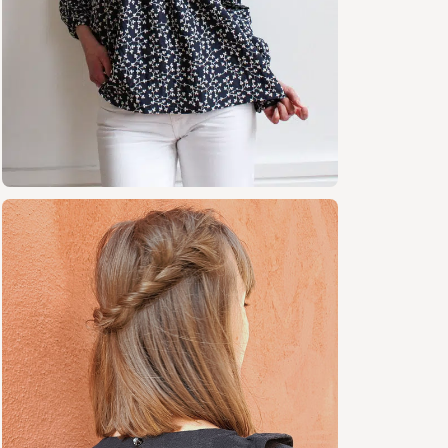
Visco
Coton
Parfait po
galon de d
Les + du
Encoure
Empièce
contraste
Deux st
Aucune d
Vidéo o
étapes