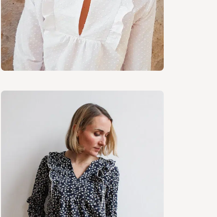
Fournitu
Tissu (lai
Manch
Manch
Autres
Fil as
1 bou
Therm
Élast
uniq
Tissus c
Tissus fin
Doub
Tence
Twill 
Batis